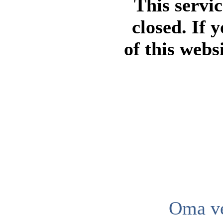
This servi
closed. If 
of this webs
Oma ve