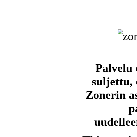
Palvelu 
suljettu,
Zonerin a
p
uudellee